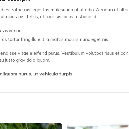
a
 est vitae nisl egestas malesuada at ut odio. Aenean at ultri
n
ricies nisi tellus, et facilisis lacus tristique id.
t
i
 viverra id.
d
 tortor fringilla elit, a mattis mauris nunc eget nisi.
a
d
pendisse vitae eleifend purus. Vestibulum volutpat risus et con
u justo gravida aliquam.
liquam purus, ut vehicula turpis.
E