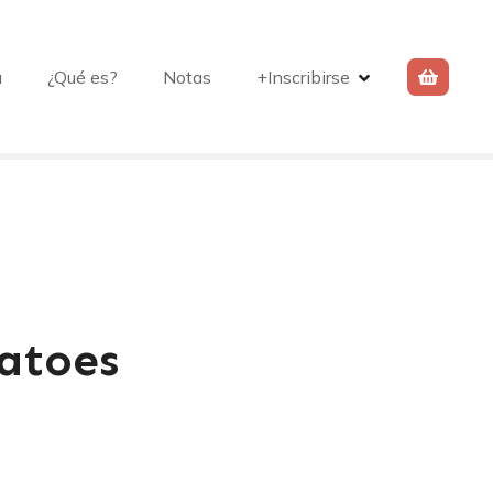
a
¿Qué es?
Notas
+Inscribirse
atoes