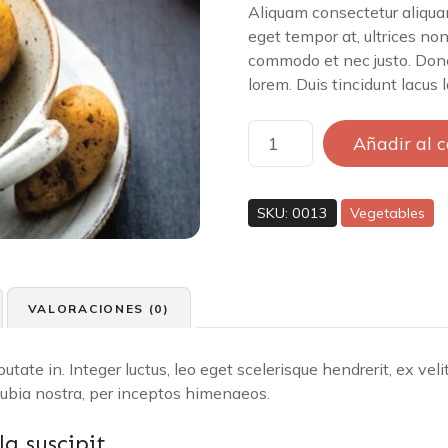
Aliquam consectetur aliquam
eget tempor at, ultrices non
commodo et nec justo. Donec
lorem. Duis tincidunt lacus l
A
Añadir al c
g
r
i
SKU:
0013
Vegetables
a
P
o
t
VALORACIONES (0)
a
t
tate in. Integer luctus, leo eget scelerisque hendrerit, ex velit l
o
onubia nostra, per inceptos himenaeos.
e
s
a suscipit
c