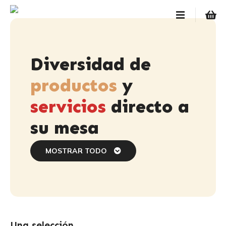
S
a
l
t
a
Diversidad de
r
a
productos
y
l
servicios
directo a
c
o
su mesa
n
t
e
MOSTRAR TODO
n
i
d
o
Una selección