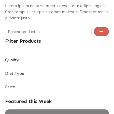
Lorem ipsum dolor sit amet, consectetur adipiscing elit.
Cras tempus ut turpis sit amet molestie. Praesent mollis
pulvinar justo.
B
U
Filter Products
S
C
A
R
Quality
Diet Type
Price
Featured this Week