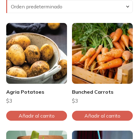
Agria Potatoes
Bunched Carrots
$
3
$
3
Añadir al carrito
Añadir al carrito
E