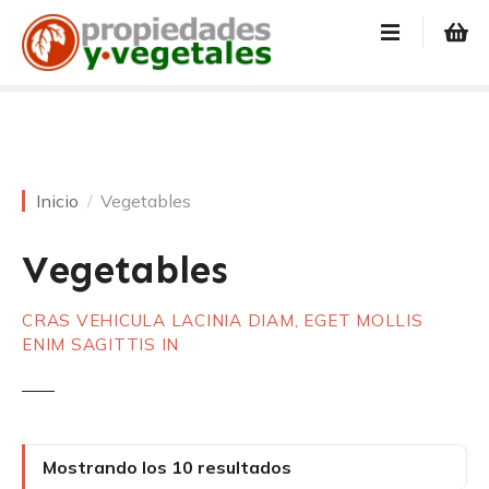
S
a
l
t
a
r
a
l
Inicio
Vegetables
c
o
Vegetables
n
t
CRAS VEHICULA LACINIA DIAM, EGET MOLLIS
e
ENIM SAGITTIS IN
n
i
d
o
Mostrando los 10 resultados