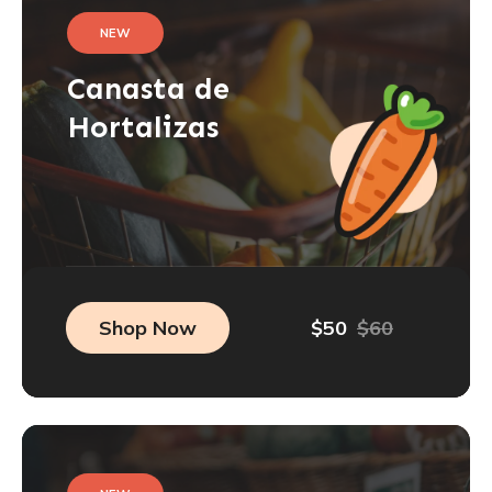
NEW
Canasta de
Hortalizas
Shop Now
$50
$60