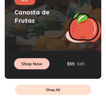
NEW
Canasta
de
Frutas
Shop Now
$55
$65
Shop All