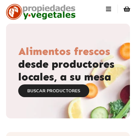
S
a
l
t
a
r
a
Alimentos frescos
l
desde productores
c
o
locales, a su mesa
n
t
e
BUSCAR PRODUCTORES
n
i
d
o