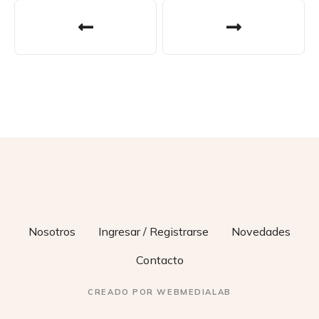
N
a
v
e
g
a
c
i
Nosotros
Ingresar / Registrarse
Novedades
ó
Contacto
n
CREADO POR WEBMEDIALAB
d