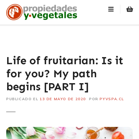
S
a
l
t
a
r
a
l
Life of fruitarian: Is it
c
for you? My path
o
n
begins [PART I]
t
e
PUBLICADO EL
13 DE MAYO DE 2020
POR
PYVSPA.CL
n
i
d
o